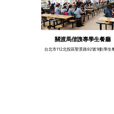
關渡馬偕謢專學生餐廳
台北市112北投區聖景路92號1樓(學生