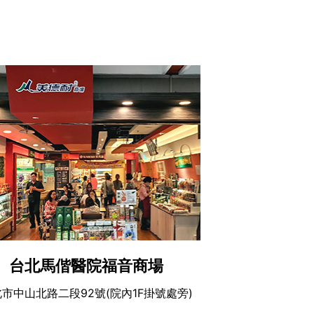
台北馬偕醫院福音商場
市中山北路二段92號(院內1F掛號處旁)