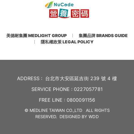
美德耐集團 MEDLIGHT GROUP
集團品牌 BRANDS GUIDE
隱私權政策 LEGAL POLICY
ADDRESS :
台北市大安區延吉街 239 號 4 樓
SERVICE PHONE :
0227057781
FREE LINE :
0800091156
© MEDLINE TAIWAN CO.,LTD ALL RIGHTS
RESERVED.
DESIGNED BY
WDD