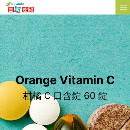
品資訊
衛教知識
常見問題
LANGUAGE
Orange Vitamin C
柑橘 C 口含錠 60 錠