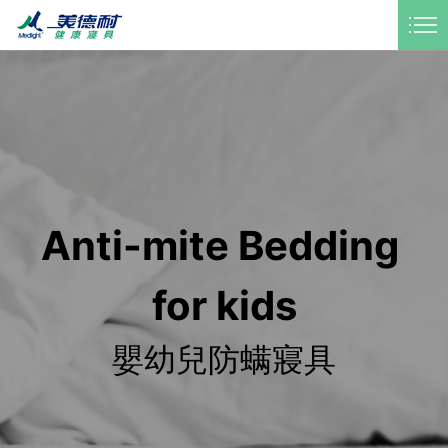
商品資訊
門市據點
LANGUAGE
Anti-mite Bedding 
for kids
嬰幼兒防螨寢具