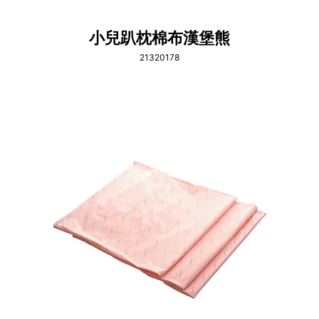
小兒趴枕棉布漢堡熊
21320178