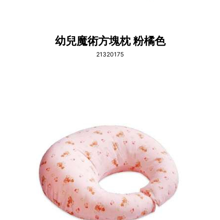
幼兒魔術方塊枕 粉橘色
21320175