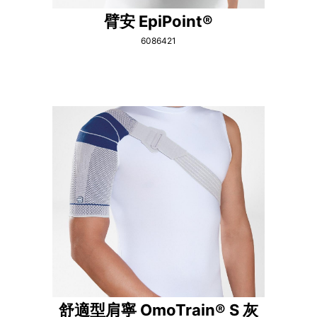
臂安 EpiPoint®
6086421
舒適型肩寧 OmoTrain® S 灰