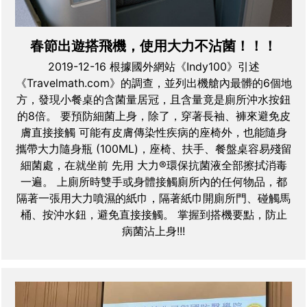
春節出遊搭飛機，使用大力不沾菌！！！
2019-12-16 根據國外網站《Indy100》引述
《Travelmath.com》的調查，並列出機艙內最髒的6個地
方，發現小餐桌的含菌量居冠，且含量竟是廁所沖水按鈕
的8倍。 要預防細菌上身，除了，穿著長袖、褲來避免皮
膚直接接觸 可能有皮膚傳染性疾病的座椅外，也能隨身
攜帶大力隨身瓶 (100ML)，座椅、扶手、餐盤桌容易殘留
細菌處，在就坐前 先用 大力®環保抗菌液全部擦拭消毒
一遍。 上廁所時雙手或身體接觸廁所內的任何物品，都
隔著一張用大力噴濕的紙巾，隔著紙巾開廁所門、碰觸馬
桶、按沖水鈕，避免直接接觸。 掌握到搭機要點，防止
病菌沾上身!!!