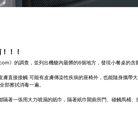
菌！！！
lmath.com》的調查，並列出機艙內最髒的6個地方，發現小餐
膚直接接觸 可能有皮膚傳染性疾病的座椅外，也能隨身攜帶大力隨
液全部擦拭消毒一遍。
都隔著一張用大力噴濕的紙巾，隔著紙巾開廁所門、碰觸馬桶、